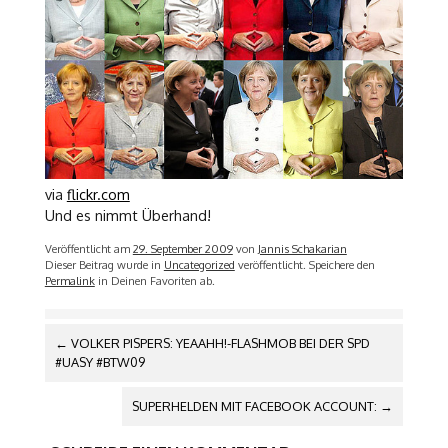
via
flickr.com
Und es nimmt
Überhand!
Veröffentlicht am
29. September 2009
von
Jannis Schakarian
Dieser Beitrag wurde in
Uncategorized
veröffentlicht. Speichere den
Permalink
in Deinen Favoriten ab.
ARTIKEL-
←
VOLKER PISPERS: YEAAHH!-FLASHMOB BEI DER SPD
NAVIGATION
#UASY #BTW09
SUPERHELDEN MIT FACEBOOK ACCOUNT:
→